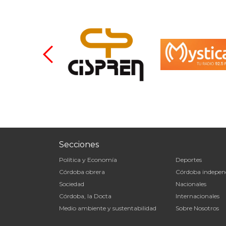
Secciones
Política y Economía
Deportes
Córdoba obrera
Córdoba indepen
Sociedad
Nacionales
Córdoba, la Docta
Internacionales
Medio ambiente y sustentabilidad
Sobre Nosotros