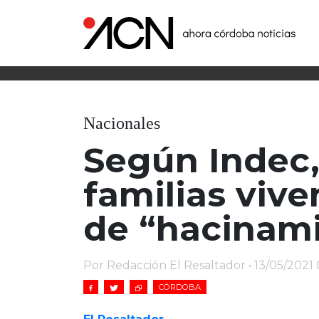
Nacionales
Según Indec,
familias vive
de “hacinami
Por Redacción El Resaltador • 13/05/2021
CÓRDOBA