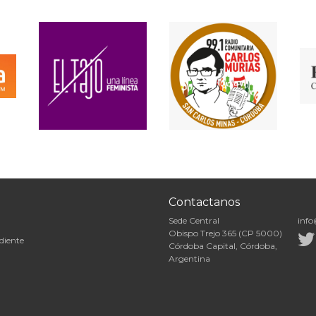
Contactanos
Sede Central
info
Obispo Trejo 365 (CP 5000)
diente
Córdoba Capital, Córdoba,
Argentina