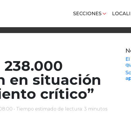
SECCIONES
LOCAL
N
El
 238.000
qu
Sc
n en situación
ap
ento crítico”
 08:00 • Tiempo estimado de lectura: 3 minutos