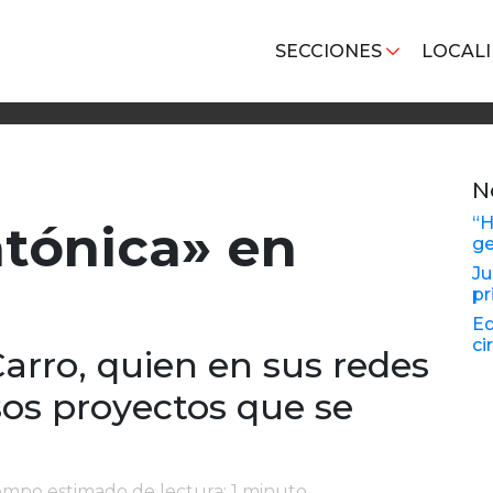
SECCIONES
LOCAL
N
“H
tónica» en
ge
Ju
pr
Ed
ci
Carro, quien en sus redes
sos proyectos que se
iempo estimado de lectura: 1 minuto