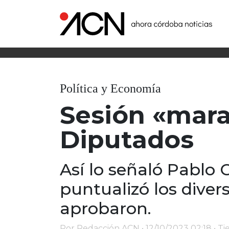
Política y Economía
Sesión «mara
Diputados
Así lo señaló Pablo 
puntualizó los diver
aprobaron.
Por Redacción ACN • 12/10/2023 02:18 • T