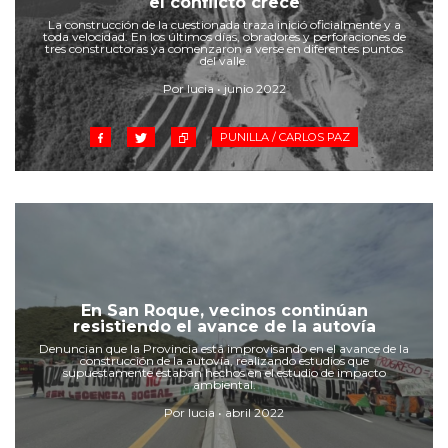
el conflicto crece
Cruz del Eje
La construcción de la cuestionada traza inició oficialmente y a
Corredor de Ansenuza
toda velocidad. En los últimos días, obradores y perforaciones de
tres constructoras ya comenzaron a verse en diferentes puntos
La Carlota y zona
del valle.
Laboulaye y sur
Por lucia • junio 2022
Bell Ville
PUNILLA / CARLOS PAZ
Río Tercero
Despeñaderos
En San Roque, vecinos continúan
resistiendo el avance de la autovía
Denuncian que la Provincia está improvisando en el avance de la
construcción de la autovía, realizando estudios que
supuestamente estaban hechos en el estudio de impacto
ambiental.
Por lucia • abril 2022