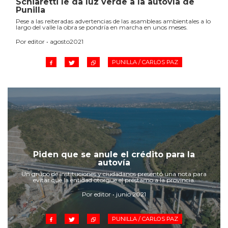
Schiaretti le da luz verde a la autovía de
Punilla
Pese a las reiteradas advertencias de las asambleas ambientales a lo
largo del valle la obra se pondría en marcha en unos meses.
Por editor • agosto2021
PUNILLA / CARLOS PAZ
Piden que se anule el crédito para la
autovía
Un grupo de instituciones y ciudadanos presentó una nota para
evitar que la entidad otorgue el préstamo a la provincia.
Por editor • junio 2021
PUNILLA / CARLOS PAZ