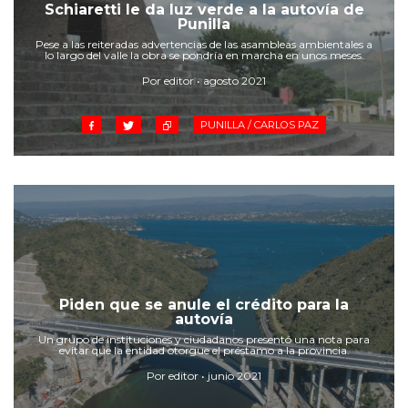
Cruz del Eje
Schiaretti le da luz verde a la autovía de
Punilla
Corredor de Ansenuza
Pese a las reiteradas advertencias de las asambleas ambientales a
La Carlota y zona
lo largo del valle la obra se pondría en marcha en unos meses.
Laboulaye y sur
Por editor • agosto 2021
Bell Ville
PUNILLA / CARLOS PAZ
Río Tercero
Despeñaderos
Piden que se anule el crédito para la
autovía
Un grupo de instituciones y ciudadanos presentó una nota para
evitar que la entidad otorgue el préstamo a la provincia.
Por editor • junio 2021