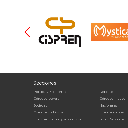
Secciones
Política y Economía
Deportes
Córdoba obrera
Córdoba indepen
Sociedad
Nacionales
Córdoba, la Docta
Internacionales
Medio ambiente y sustentabilidad
Sobre Nosotros