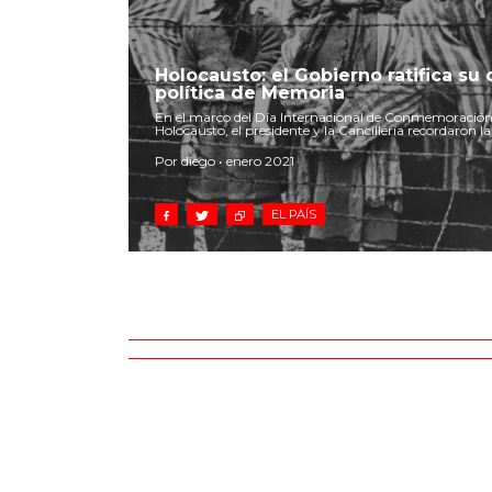
Holocausto: el Gobierno ratifica s
política de Memoria
En el marco del Día Internacional de Conmemoración 
Holocausto, el presidente y la Cancillería recordaron la
Por diego • enero 2021
EL PAÍS