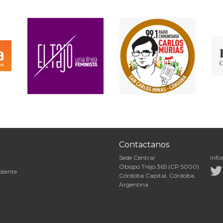
Contactanos
Sede Central
info
Obispo Trejo 365 (CP 5000)
diente
Córdoba Capital, Córdoba,
Argentina