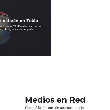
e estarán en Tokio
aurice. A 79 días del comienzo
 y delegaciones del país.
Medios en Red
Conocé las fuentes de nuestras noticias