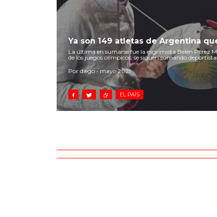
Ya son 149 atletas de Argentina qu
La última en sumarse fue la esgrimista Belén Pérez M
de los juegos olímpicos, se siguen sumando deportistas
Por diego • mayo 2021
EL PAÍS