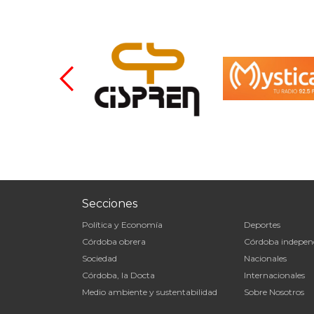
Secciones
Política y Economía
Deportes
Córdoba obrera
Córdoba indepen
Sociedad
Nacionales
Córdoba, la Docta
Internacionales
Medio ambiente y sustentabilidad
Sobre Nosotros