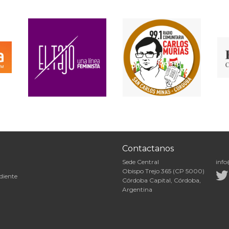
Contactanos
Sede Central
info
Obispo Trejo 365 (CP 5000)
diente
Córdoba Capital, Córdoba,
Argentina