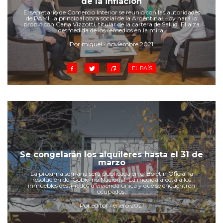
de la inflación
Cruz del Eje
El secretario de Comercio Interior se reunió con las autoridades
Corredor de Ansenuza
de PAMI, la principal obra social de la Argentina. Hoy hará lo
propio con Carla Vizzotti, titular de la cartera de Salud. El alza
La Carlota y zona
desmedida de los remedios en la mira.
Laboulaye y sur
Por miguel • noviembre 2021
Bell Ville
EL PAÍS
Río Tercero
Despeñaderos
Se congelarán los alquileres hasta el 31 de
marzo
La próxima semana será publicada en el Boletín Oficial la
resolución del Gobierno Nacional. La medida afecta a los
inmuebles destinados a vivienda única y que se encuentren
ocupados.
Por editor • enero 2021