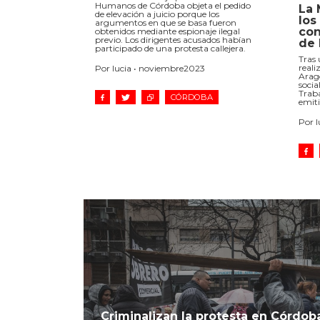
Humanos de Córdoba objeta el pedido
La 
de elevación a juicio porque los
los
argumentos en que se basa fueron
con
obtenidos mediante espionaje ilegal
previo. Los dirigentes acusados habían
de 
participado de una protesta callejera.
Tras
reali
Por lucia • noviembre2023
Aragó
socia
Trab
CÓRDOBA
emit
Por 
Criminalizan la protesta en Córdo