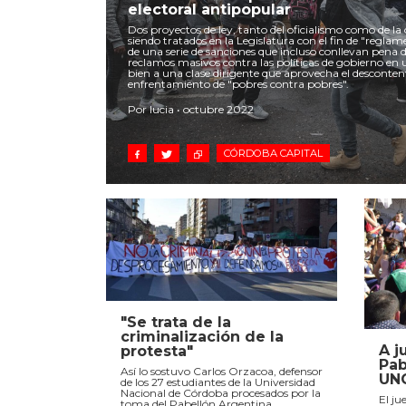
electoral antipopular
Dos proyectos de ley, tanto del oficialismo como de la
siendo tratados en la Legislatura con el fin de "reglame
de una serie de sanciones que incluso conllevan pena de
reclamos masivos contra las políticas de gobierno en u
bien a una clase dirigente que aprovecha el descontent
enfrentamiento de "pobres contra pobres".
Por lucia • octubre 2022
CÓRDOBA CAPITAL
"Se trata de la
criminalización de la
A j
protesta"
Pab
Así lo sostuvo Carlos Orzacoa, defensor
UN
de los 27 estudiantes de la Universidad
Nacional de Córdoba procesados por la
El ju
toma del Pabellón Argentina