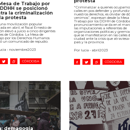
protesta
Mesa de Trabajo por
“Criminalizar a quienes ocupamos
 DDHH se posicionó
calles en pos defender y profundiz
tra la criminalización
nuestros derechos, es olvidar de d
la protesta
venimos”, expresan desde la Mesa
Trabajo por los DDHH de Córdoba
 una movilización popular
pronunciamiento se da en el mar
zada en abril, el fiscal Ernesto de
las imputaciones a referentes de
n elevó a juicio a cinco dirigentes
organizaciones políticas y gremia
les de Córdoba. La Mesa de
que se manifestaron en las calles d
ajo por los Derechos Humanos
ciudad ante la crisis que atraviesa 
ió un comunicado de repudio.
país y la provincia.
lucia • noviembre2023
Por lucia • abril2023
CÓRDOBA
CÓRDOBA
ba: demagogia