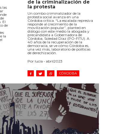
de la criminalización de
la protesta
 las
ar
Un combo criminalizador de la
ónde
protesta social avanza en una
 de
Córdoba crítica. “La escalada represiva
. El
responde al crecimiento de la
co de
movilización popular”, planteó en
diálogo con este medio la abogada y
les
precandidata a Gobernadora de
e la
Córdoba, Soledad Díaz (PO-FITU). A
el
40 años de la recuperación de la
democracia, se ve cómo Córdoba es,
una vez más, laboratorio de políticas
de derechización.
Por lucia • abril2023
CÓRDOBA