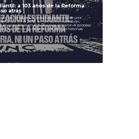
iantil: a 103 años de la Reforma
aso atrás
sidad Nacional de Córdoba fue escenario de una
señanza. En el 2018, en la misma institución,
 en asambleas multitudinarias iniciaron el proceso
La educación como derecho une ambas historias.