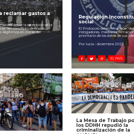
ra reclamar gastos a
Regulación Inconstitu
social
hábiles desde la recepción de la
 es “en concepto de costos
El Protocolo determina, que “deb
 ilegítimos en miras del
instigadores, mediante filmacion
prioritario de los datos de sus lí
Por lucia • diciembre 2023
EL PAÍS
La Mesa de Trabajo po
los DDHH repudió la
criminalización de la