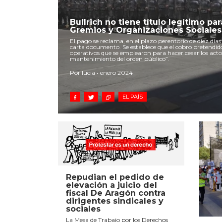
Bullrich no tiene título legítimo pa
Gremios y Organizaciones Sociales
El pago se reclama, en el plazo perentorio de diez días 
carta documento. Se establece que el cobro pretendido
operativos que se emplearon para hacer cesar los actos
mantenimiento del orden público”.
Por lucia • enero 2024
EL PAÍS
Repudian el pedido de
elevación a juicio del
fiscal De Aragón contra
dirigentes sindicales y
sociales
La Mesa de Trabajo por los Derechos