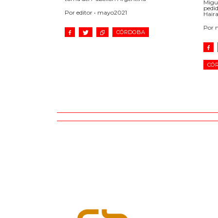
Migue
pedid
Por editor • mayo2021
Haira
Por 
CÓRDOBA
CÓR