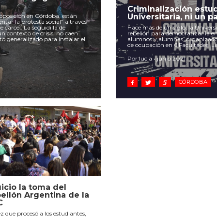
Criminalización estud
 oposición en Córdoba, están
Universitaria, ni un p
ntar la protesta social" a través
 cárcel. La seguidilla de
Hace más de un siglo, la Univer
n contexto de crisis, no caen
rebelión para democratizar la en
o generalizado para instalar el
alumnos y alumnas, organizados
de ocupación en 6 Facultades. 
Por lucia • junio 2021
CÓRDOBA
uicio la toma del
ellón Argentina de la
C
ez que procesó a los estudiantes,