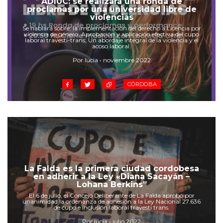
ADIUC: se realizará una ronda de
Cruz del Eje
proclamas por una universidad libre de
Corredor de Ansenuza
violencias
Se hablará sobre: la implementación del derecho a Licencia por
La Carlota y zona
violencia de género; Aprobación y aplicación efectiva del cupo
laboral travesti-trans; Un abordaje integral de la violencia y el
Laboulaye y sur
acoso laboral.
Bell Ville
Por lucia • noviembre 2022
Río Tercero
Despeñaderos
CÓRDOBA
La Falda es la primera ciudad cordobesa
en adherir a la Ley «Diana Sacayán –
Lohana Berkins”
El 6 de julio, el Concejo Deliberante de La Falda aprobó por
unanimidad la ordenanza de adhesión a la Ley Nacional 27.636
de cupo e inclusión laboral travesti trans.
Por lucia • julio 2022