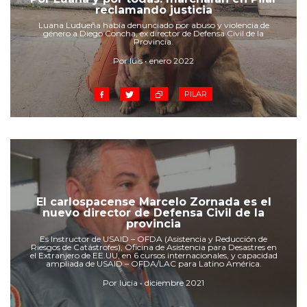
Cruz del Eje
reclamando justicia
Corredor de Ansenuza
Luana Ludueña había denunciado por abuso y violencia de
género a Diego Concha, ex director de Defensa Civil de la
La Carlota y zona
Provincia.
Laboulaye y sur
Por luis • enero 2022
Bell Ville
PILAR
Río Tercero
Despeñaderos
El carlospacense Marcelo Zornada es el
nuevo director de Defensa Civil de la
provincia
Es Instructor de USAID – OFDA (Asistencia y Reducción de
Riesgos de Catástrofes), Oficina de Asistencia para Desastres en
el Extranjero de EE.UU, en 6 cursos internacionales, y capacidad
ampliada de USAID – OFDA/LAC para Latino América.
Por lucia • diciembre 2021