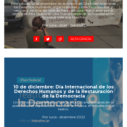
Cruz del Eje
Este sábado 10 de diciembre, en el marco del Día Internacional de
los Derechos Humanos, organizaciones y colectivos sociales, y
Corredor de Ansenuza
vecinas y vecinos del Valle de Paravachasca marcharon por el
centro de Alta Gracia en una nueva edición de la manifestación
La Carlota y zona
«Somos el Valle que Marcha».
Laboulaye y sur
Por lucia • diciembre 2022
Bell Ville
ALTA GRACIA
Río Tercero
Despeñaderos
10 de diciembre: Día Internacional de los
Derechos Humanos y de la Restauración
de la Democracia
Un día histórico de reflexión, que se ha ido transformando en la
posibilidad de expresarse a través de la música, el encuentro y el
teatro.
Por lucia • diciembre 2022