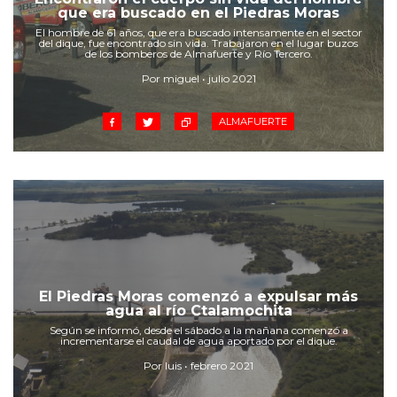
Cruz del Eje
que era buscado en el Piedras Moras
Corredor de Ansenuza
El hombre de 61 años, que era buscado intensamente en el sector
del dique, fue encontrado sin vida. Trabajaron en el lugar buzos
La Carlota y zona
de los bomberos de Almafuerte y Río Tercero.
Laboulaye y sur
Por miguel • julio 2021
Bell Ville
ALMAFUERTE
Río Tercero
Despeñaderos
El Piedras Moras comenzó a expulsar más
agua al río Ctalamochita
Según se informó, desde el sábado a la mañana comenzó a
incrementarse el caudal de agua aportado por el dique.
Por luis • febrero 2021