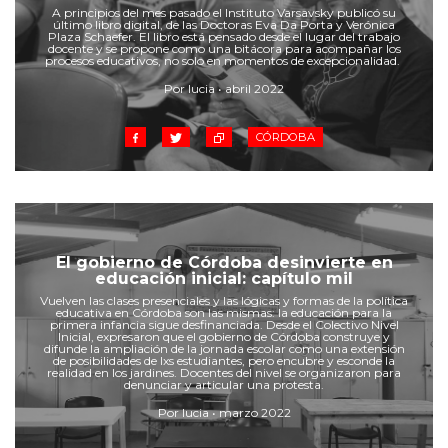
Cruz del Eje
A principios del mes pasado el Instituto Varsavsky publicó su
último libro digital, de las Doctoras Eva Da Porta y Verónica
Corredor de Ansenuza
Plaza Schaefer. El libro está pensado desde el lugar del trabajo
docente y se propone como una bitácora para acompañar los
La Carlota y zona
procesos educativos, no solo en momentos de excepcionalidad.
Laboulaye y sur
Por lucia • abril 2022
Bell Ville
CÓRDOBA
Río Tercero
Despeñaderos
El gobierno de Córdoba desinvierte en
educación inicial: capítulo mil
Vuelven las clases presenciales y las lógicas y formas de la política
educativa en Córdoba son las mismas: la educación para la
primera infancia sigue desfinanciada. Desde el Colectivo Nivel
Inicial, expresaron que el gobierno de Córdoba construye y
difunde la ampliación de la jornada escolar como una extensión
de posibilidades de lxs estudiantes, pero encubre y esconde la
realidad en los jardines. Docentes del nivel se organizaron para
denunciar y articular una protesta.
Por lucia • marzo 2022