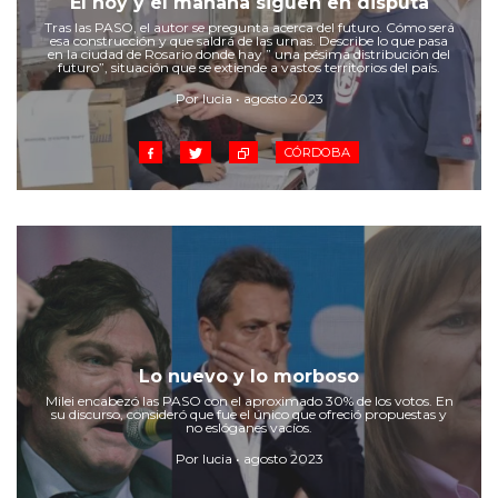
El hoy y el mañana siguen en disputa
Cruz del Eje
Tras las PASO, el autor se pregunta acerca del futuro. Cómo será
Corredor de Ansenuza
esa construcción y que saldrá de las urnas. Describe lo que pasa
en la ciudad de Rosario donde hay ” una pésima distribución del
La Carlota y zona
futuro”, situación que se extiende a vastos territorios del país.
Laboulaye y sur
Por lucia • agosto 2023
Bell Ville
CÓRDOBA
Río Tercero
Despeñaderos
Lo nuevo y lo morboso
Milei encabezó las PASO con el aproximado 30% de los votos. En
su discurso, consideró que fue el único que ofreció propuestas y
no eslóganes vacíos.
Por lucia • agosto 2023