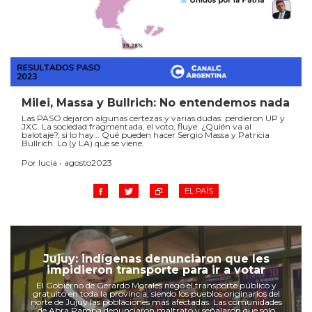
Milei, Massa y Bullrich: No entendemos nada
Las PASO dejaron algunas certezas y varias dudas: perdieron UP y
JXC. La sociedad fragmentada, el voto, fluye. ¿Quién va al
balotaje?, si lo hay… Qué pueden hacer Sergio Massa y Patricia
Bullrich. Lo (y LA) que se viene.
Por lucia • agosto2023
EL PAÍS
Jujuy: indígenas denunciaron que les
impidieron transporte para ir a votar
El Gobierno de Gerardo Morales negó el transporte público y
gratuito en toda la provincia, siendo los pueblos originarios del
norte de Jujuy las poblaciones más afectadas. Las comunidades
de Abra Pampa denunciaron maltrato y señalaron que solo