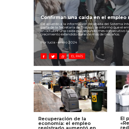
Confirman una caída en el empleo 
De acuerdo a la información recabada del Sistema Int
parte de la Secretaría de Trabajo, se informó que el 
en octubre una caída por segundo mes consecutivo lu
crecimiento extendido durante más de tres años.
Por lucia • enero 2024
EL PAÍS
El 
Recuperación de la
«Re
economía: el empleo
red
registrado aumentó en