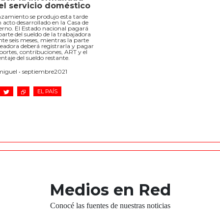
el servicio doméstico
nzamiento se produjo esta tarde
 acto desarrollado en la Casa de
rno. El Estado nacional pagará
arte del sueldo de la trabajadora
te seis meses, mientras la parte
adora deberá registrarla y pagar
portes, contribuciones, ART y el
ntaje del sueldo restante.
miguel • septiembre2021
EL PAÍS
Medios en Red
Conocé las fuentes de nuestras noticias