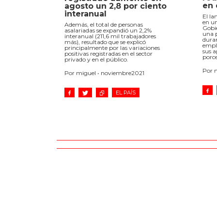
en 
agosto un 2,8 por ciento
interanual
El la
en un
Además, el total de personas
Gobie
asalariadas se expandió un 2,2%
una p
interanual (211,6 mil trabajadores
duran
más), resultado que se explicó
emple
principalmente por las variaciones
sus a
positivas registradas en el sector
porce
privado y en el público.
Por 
Por miguel • noviembre2021
EL PAÍS