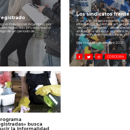
Los sindicatos frente
registrado
A un año del lanzamiento de ACNo
egral Previsional Argentino por
en el portal la profusa actividad
empleo registrado privado marcó
”sección gremiales”, desapareci
ego de un periodo de
allá de una apuesta: significa re
los derechos de trabajadoras y t
Por miguel • diciembre 2021
CÓRDOBA
programa
gistradas» busca
ucir la informalidad