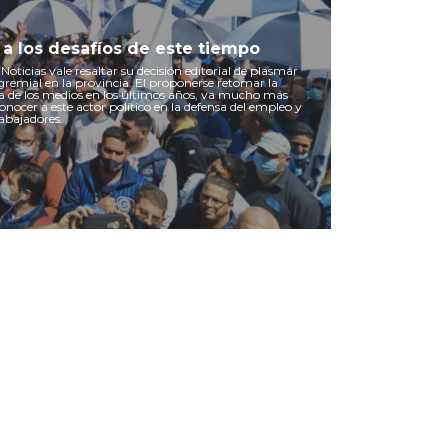
 a los desafíos de este tiempo
ticias vale resaltar su decisión editorial de plasmar
 gremial en la provincia. El proponerse retomar la
da de los medios en los últimos años, va mucho más
conocer a este actor político en la defensa del empleo y
rabajadores.