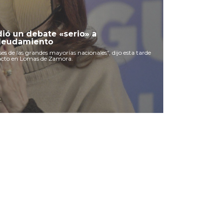
dió un debate «serio» a
ndeudamiento
eses de las grandes mayorías nacionales", dijo esta tarde
acto en Lomas de Zamora.