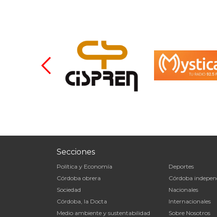
Secciones
Política y Economía
Deportes
Córdoba obrera
Córdoba indepen
Sociedad
Nacionales
Córdoba, la Docta
Internacionales
Medio ambiente y sustentabilidad
Sobre Nosotros