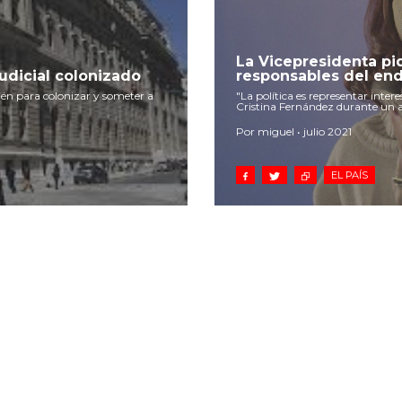
La Vicepresidenta pi
udicial colonizado
responsables del e
bién para colonizar y someter a
"La política es representar inter
Cristina Fernández durante un 
Por miguel • julio 2021
EL PAÍS