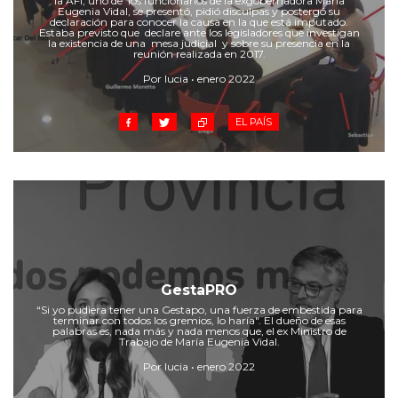
la AFI, uno de los funcionarios de la exgobernadora María
Cruz del Eje
Eugenia Vidal, se presentó, pidió disculpas y postergó su
declaración para conocer la causa en la que está imputado.
Corredor de Ansenuza
Estaba previsto que declare ante los legisladores que investigan
la existencia de una mesa judicial y sobre su presencia en la
La Carlota y zona
reunión realizada en 2017.
Laboulaye y sur
Por lucia • enero 2022
Bell Ville
EL PAÍS
Río Tercero
Despeñaderos
GestaPRO
“Si yo pudiera tener una Gestapo, una fuerza de embestida para
terminar con todos los gremios, lo haría". El dueño de esas
palabras es, nada más y nada menos que, el ex Ministro de
Trabajo de María Eugenia Vidal.
Por lucia • enero 2022