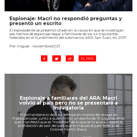
Espionaje: Macri no respondió preguntas y
presentó un escrito
El expresidente se presentó citado en la causa en que se investigan
seis hechos de espionaje ilegal a familiares de los 44 tripulantes
fallecidos en el hundimiento del submarino ARA San Juan, en 2017.
Por miguel • noviembre2021
EL PAÍS
Espionaje a familiares del ARA: Macri
volvió al país pero no se presentará a
indagatoria
El exmandatario dejó su defensa en manos del aboga do
PabloLanusse, junto a quien firmó un escrito de 10 páginas en el
que manifestó que es "inocente" de lo que se lo acusa y apeló la
prohibición de salir del país que le impuso el juez federal de
Dolores Martín Bava.