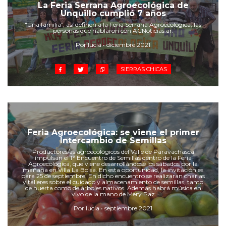
Cruz del Eje
La Feria Serrana Agroecológica de
Unquillo cumplió 7 años
Corredor de Ansenuza
"Una familia", así definen a la Feria Serrana Agroecológica, las
La Carlota y zona
personas que hablaron con ACNoticias.ar.
Laboulaye y sur
Por lucia • diciembre 2021
Bell Ville
SIERRAS CHICAS
Río Tercero
Despeñaderos
Feria Agroecológica: se viene el primer
Intercambio de Semillas
Productores/as agroecológicos del Valle de Paravachasca
impulsan el 1° Encuentro de Semillas dentro de la Feria
Agroecológica, que viene desarrollándose los sábados por la
mañana en Villa La Bolsa. En esta oportunidad, la invitación es
para 25 de septiembre. En dicho encuentro se realizaran charlas
y talleres sobre el cuidado y almacenamiento de semillas, tanto
de huerta como de árboles nativos. Además habrá música en
vivo de la mano de Mery Paz
Por lucia • septiembre 2021