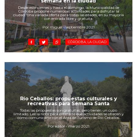
semana en la ciudad
Cruz del Eje
Desde este viernes y hasta el domingo, la Municipalidad de
Corredor de Ansenuza
Córdoba propone numerosas actividades para disfrutar la
ciudad. Una variada oferta para todas las edades, en su mayoría
La Carlota y zona
con entrada libre y gratuita.
Laboulaye y sur
Por miguel • septiembre 2021
Bell Ville
CÓRDOBA, LA CIUDAD
Río Tercero
Despeñaderos
Río Ceballos: propuestas culturales y
recreativas para Semana Santa
Todas las propuestas son gratuitas, pero tienen un cupo
limitado. Leé la nota para enterarte qué actividades se ofrecen y
cómo comunicarte con el Área de Turismo de Río Ceballos.
Por editor • marzo 2021