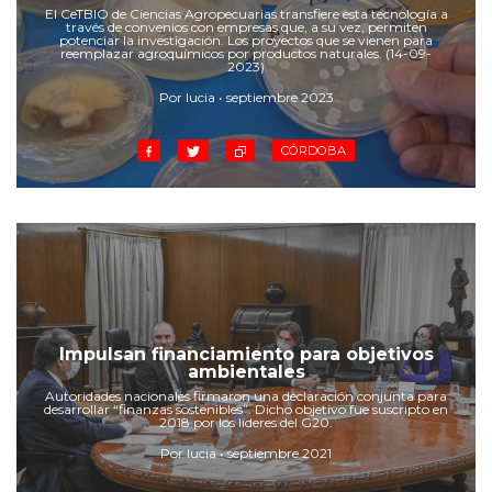
Cruz del Eje
El CeTBIO de Ciencias Agropecuarias transfiere esta tecnología a
través de convenios con empresas que, a su vez, permiten
Corredor de Ansenuza
potenciar la investigación. Los proyectos que se vienen para
reemplazar agroquímicos por productos naturales. (14-09-
La Carlota y zona
2023)
Laboulaye y sur
Por lucia • septiembre 2023
Bell Ville
CÓRDOBA
Río Tercero
Despeñaderos
Impulsan financiamiento para objetivos
ambientales
Autoridades nacionales firmaron una declaración conjunta para
desarrollar “finanzas sostenibles”. Dicho objetivo fue suscripto en
2018 por los líderes del G20.
Por lucia • septiembre 2021