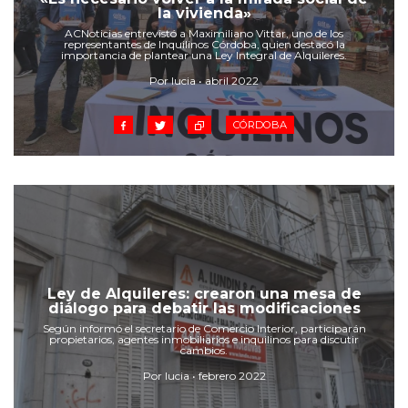
Cruz del Eje
la vivienda»
Corredor de Ansenuza
ACNoticias entrevistó a Maximiliano Vittar, uno de los
representantes de Inquilinos Córdoba, quien destacó la
La Carlota y zona
importancia de plantear una Ley Integral de Alquileres.
Laboulaye y sur
Por lucia • abril 2022
Bell Ville
CÓRDOBA
Río Tercero
Despeñaderos
Ley de Alquileres: crearon una mesa de
diálogo para debatir las modificaciones
Según informó el secretario de Comercio Interior, participarán
propietarios, agentes inmobiliarios e inquilinos para discutir
cambios.
Por lucia • febrero 2022