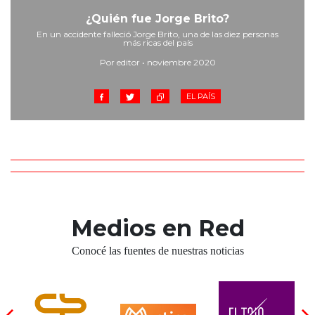
Cruz del Eje
¿Quién fue Jorge Brito?
Corredor de Ansenuza
En un accidente falleció Jorge Brito, una de las diez personas
La Carlota y zona
más ricas del país
Laboulaye y sur
Por editor • noviembre 2020
Bell Ville
EL PAÍS
Río Tercero
Despeñaderos
Medios en Red
Conocé las fuentes de nuestras noticias