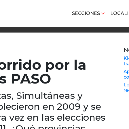
SECCIONES
LOCAL
N
Ki
rrido por la
tr
Ap
as PASO
co
Lo
re
tas, Simultáneas y
blecieron en 2009 y se
ra vez en las elecciones
11. ¿Qué provincias