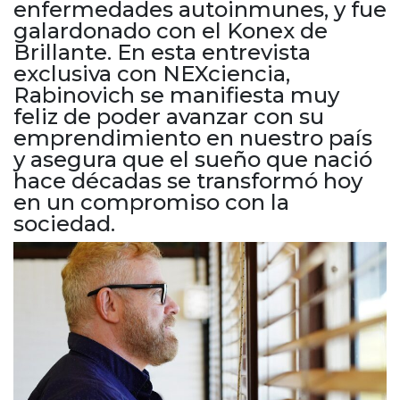
enfermedades autoinmunes, y fue
Cruz del Eje
galardonado con el Konex de
Corredor de Ansenuza
Brillante. En esta entrevista
La Carlota y zona
exclusiva con NEXciencia,
Laboulaye y sur
Rabinovich se manifiesta muy
Bell Ville
feliz de poder avanzar con su
Río Tercero
emprendimiento en nuestro país
Despeñaderos
y asegura que el sueño que nació
hace décadas se transformó hoy
en un compromiso con la
sociedad.