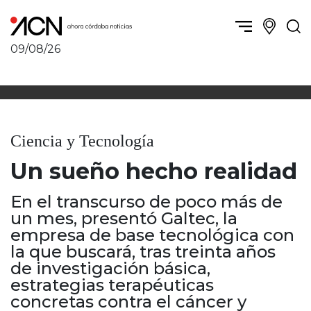
09/08/26
Política y Economía
Córdoba, la ciudad
Córdoba obrera
Sierras Chicas
Sociedad
Río Cuarto y zona
Ciencia y Tecnología
Córdoba, la Docta
Villa María y zona
Ambiente y sustentabilidad
Un sueño hecho realidad
San Francisco y zona
Deportes
Traslasierra
Córdoba diverse
En el transcurso de poco más de
Punilla / Carlos Paz
un mes, presentó Galtec, la
Córdoba independiente
Alta Gracia
empresa de base tecnológica con
Nacionales
Marcos Juárez
la que buscará, tras treinta años
Internacionales
Río Primero
de investigación básica,
Humor
Valle de Calamuchita
estrategias terapéuticas
Jesús María y norte
concretas contra el cáncer y