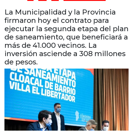
Cruz del Eje
Corredor de Ansenuza
La Municipalidad y la Provincia
La Carlota y zona
firmaron hoy el contrato para
Laboulaye y sur
ejecutar la segunda etapa del plan
Bell Ville
de saneamiento, que beneficiará a
Río Tercero
más de 41.000 vecinos. La
Despeñaderos
inversión asciende a 308 millones
de pesos.