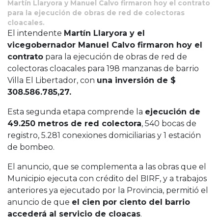
Martín Llaryora y Manuel Calvo firmaron hoy el contrato
para la ejecución de obras de red de colectoras
cloacales.
El intendente
Martín Llaryora y el
vicegobernador Manuel Calvo firmaron hoy el
contrato
para la ejecución de obras de red de
colectoras cloacales para 198 manzanas de barrio
Villa El Libertador, con
una inversión de $
308.586.785,27.
Esta segunda etapa comprende la
ejecución de
49.250 metros de red colectora
, 540 bocas de
registro, 5.281 conexiones domiciliarias y 1 estación
de bombeo.
El anuncio, que se complementa a las obras que el
Municipio ejecuta con crédito del BIRF, y a trabajos
anteriores ya ejecutado por la Provincia, permitió el
anuncio de que
el cien por ciento del barrio
accederá al servicio de cloacas
.