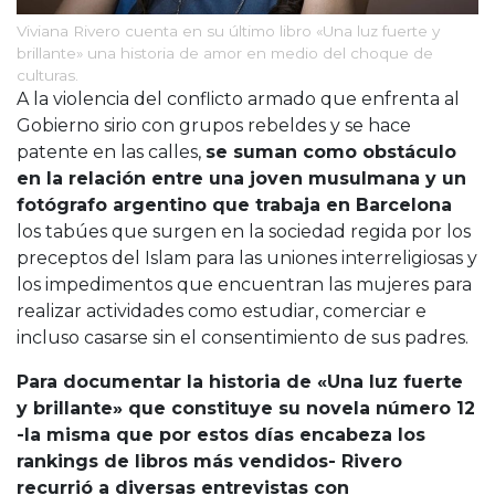
Viviana Rivero cuenta en su último libro «Una luz fuerte y
brillante» una historia de amor en medio del choque de
culturas.
A la violencia del conflicto armado que enfrenta al
Gobierno sirio con grupos rebeldes y se hace
patente en las calles,
se suman como obstáculo
en la relación entre una joven musulmana y un
fotógrafo argentino que trabaja en Barcelona
los tabúes que surgen en la sociedad regida por los
preceptos del Islam para las uniones interreligiosas y
los impedimentos que encuentran las mujeres para
realizar actividades como estudiar, comerciar e
incluso casarse sin el consentimiento de sus padres.
Para documentar la historia de «Una luz fuerte
y brillante» que constituye su novela número 12
-la misma que por estos días encabeza los
rankings de libros más vendidos- Rivero
recurrió a diversas entrevistas con