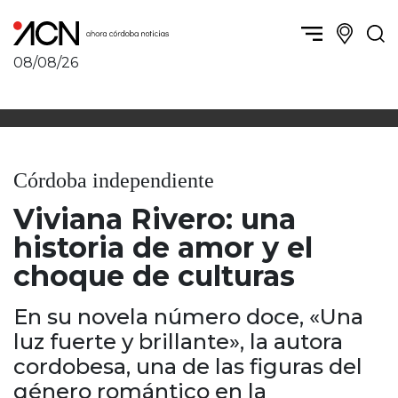
08/08/26
Política y Economía
Córdoba, la ciudad
Córdoba obrera
Sierras Chicas
Sociedad
Río Cuarto y zona
Córdoba independiente
Córdoba, la Docta
Villa María y zona
Ambiente y sustentabilidad
Viviana Rivero: una
San Francisco y zona
Deportes
Traslasierra
historia de amor y el
Córdoba diverse
Punilla / Carlos Paz
choque de culturas
Córdoba independiente
Alta Gracia
Nacionales
Marcos Juárez
En su novela número doce, «Una
Internacionales
Río Primero
luz fuerte y brillante», la autora
Humor
Valle de Calamuchita
cordobesa, una de las figuras del
Jesús María y norte
género romántico en la