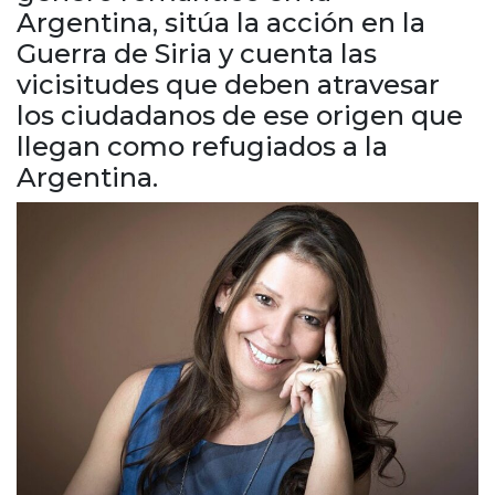
Cruz del Eje
Argentina, sitúa la acción en la
Corredor de Ansenuza
Guerra de Siria y cuenta las
La Carlota y zona
vicisitudes que deben atravesar
Laboulaye y sur
los ciudadanos de ese origen que
Bell Ville
llegan como refugiados a la
Río Tercero
Argentina.
Despeñaderos