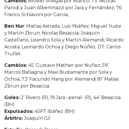
Cambios:
69’Axel Villegas por Blanco, 73’ Nicolás
Parodi y Juan Albertinazzi por Jara y Fernández, 76
Franco Schiavoni por Garcia,
Ben Hur
: Matías Astrada; Luis Ybáñez, Miguel Yuste
y Martín Zbrun; Nicolas Besaccia; Joaquín
Castellano, Leandro Sola y Martín Alemandi; Ricardo
Acosta; Leonardo Ochoa y Diego Núñez. DT: Carlos
Trullet.
Cambios:
45’ Gustavo Mathier por Nuñez, 59’
Marcos Balsagna y Maxi Bustamante por Sola y
Ochoa, 73’ Facundo Hang por Alemandi 81’ Matias
Zbrun por Besaccia
Goles:
2’ Rivero (R), 19 Jara –penal- (R), 44’ Besaccia
(BH)
Expulsados:
45PT Ibáñez (BH)
Árbitro:
Joaquín Gil