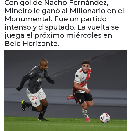
Con gol de Nacho Fernández,
Cruz del Eje
Mineiro le ganó al Millonario en el
Corredor de Ansenuza
Monumental. Fue un partido
La Carlota y zona
intenso y disputado. La vuelta se
Laboulaye y sur
Bell Ville
juega el próximo miércoles en
Río Tercero
Belo Horizonte.
Despeñaderos