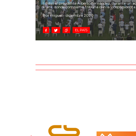
Lo dijo el presidente Alberto Fernández, durante un ac
Plata, donde compartió tribuna con la vicepresidenta
Por miguel • diciembre 2020
EL PAÍS