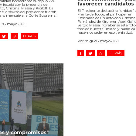
ocalidad bonaerense cumplió 220
favorecer candidatos
y festejó con la presencia de
to, Cristina, Massa y Kiciloff. La
El Presidente destacó la "unidad" 
y el discurso del presidente fueron
Frente de Todos, al participar en
aro mensaje a la Corte Suprema.
Ensenada de un acto con Cristina
Fernández de Kirchner, Axel Kicillo
uis • mayo2021
Sergio Massa. "Grábense esta foto;
foto de nuestra unidad y nadie va
hacernos ceder en eso", enfatizó.
EL PAÍS
Por miguel • mayo2021
EL PAÍS
sas y compromisos"