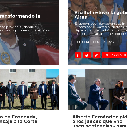
Kicillof retuvo la go
 transformando la
Aires
El gobernador bonaerense se imp
dos provincial, donde el
Juntos por el Cambio, Néstor Gri
tos de sus primeros cuatro años
Píparo (La Libertad Avanza), mi
o.
Izquierda) arañaba un 4 por cien
Por lucia • octubre 2023
BUENOS AIR
o en Ensenada,
Alberto Fernández pid
saje a la Corte
a los jueces que «no
usen sentencias» para