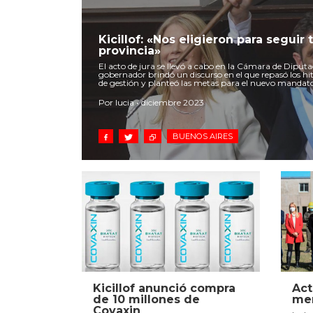
Kicillof: «Nos eligieron para seguir
provincia»
El acto de jura se llevó a cabo en la Cámara de Diputa
gobernador brindó un discurso en el que repasó los hi
de gestión y planteó las metas para el nuevo mandat
Por lucia • diciembre 2023
BUENOS AIRES
Kicillof anunció compra
Act
de 10 millones de
men
Covaxin