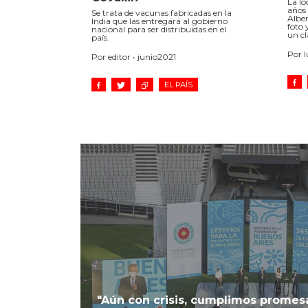
La l
años 
Se trata de vacunas fabricadas en la
Alber
India que las entregará al gobierno
foto 
nacional para ser distribuidas en el
un cl
país.
Por l
Por editor • junio2021
EL PAÍS
"Aún con crisis, cumplimos prome