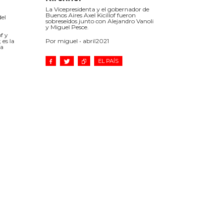
La Vicepresidenta y el gobernador de
Buenos Aires Axel Kicillof fueron
del
sobreseídos junto con Alejandro Vanoli
y Miguel Pesce.
f y
 es la
Por miguel • abril2021
 a
EL PAÍS