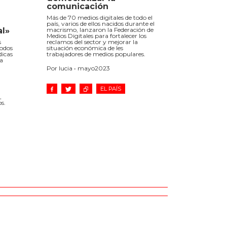
comunicación
Más de 70 medios digitales de todo el
país, varios de ellos nacidos durante el
al»
macrismo, lanzaron la Federación de
Medios Digitales para fortalecer los
s
reclamos del sector y mejorar la
todos
situación económica de les
dicas
trabajadores de medios populares.
ia
Por lucia • mayo2023
EL PAÍS
,
s.