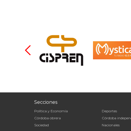
Secciones
Política y Economía
Deportes
Córdoba obrera
Córdoba indepen
Sociedad
Nacionales