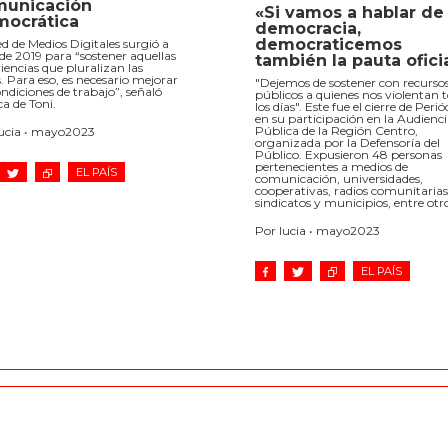
municación
«Si vamos a hablar de
ocrática
democracia,
democraticemos
d de Medios Digitales surgió a
 de 2019 para “sostener aquellas
también la pauta ofici
iencias que pluralizan las
. Para eso, es necesario mejorar
"Dejemos de sostener con recurso
ondiciones de trabajo”, señaló
públicos a quienes nos violentan 
a de Toni.
los días". Este fue el cierre de Perió
en su participación en la Audienc
Pública de la Región Centro,
lucia • mayo2023
organizada por la Defensoría del
Público. Expusieron 48 personas
pertenecientes a medios de
EL PAÍS
comunicación, universidades,
cooperativas, radios comunitarias
sindicatos y municipios, entre otro
Por lucia • mayo2023
EL PAÍS