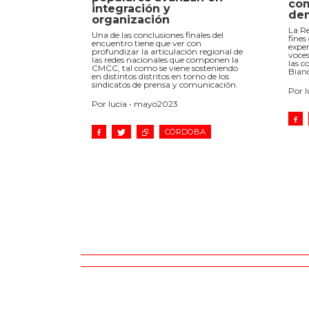
co
integración y
dem
organización
La Re
Una de las conclusiones finales del
fines
encuentro tiene que ver con
exper
profundizar la articulación regional de
voces
las redes nacionales que componen la
las c
CMCC, tal como se viene sosteniendo
Bianc
en distintos distritos en torno de los
sindicatos de prensa y comunicación.
Por 
Por lucia • mayo2023
CÓRDOBA