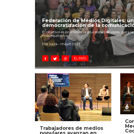
Federación de Medios Digitales: un
democratización de la comunicaci
El objetivo es promover la pluralidad de voces, para l
más equitativa.
Por lucia • mayo 2023
EL PAÍS
Con
Med
Trabajadores de medios
Coo
populares avanzan en