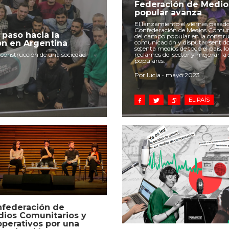
Federación de Medios
popular avanza
El lanzamiento el viernes pasado
Confederación de Medios Comuni
 paso hacia la
del campo popular en la constr
ón en Argentina
comunicación y disputar sentid
setenta medios de todo el país, lo
a construcción de una sociedad
reclamos del sector y mejorar la
populares.
Por lucia • mayo 2023
EL PAÍS
federación de
ios Comunitarios y
perativos por una