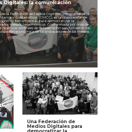
 Digitales: la comunicación
 de la Federación de Medios Digitales, integrante de la
tarios y Cooperativos (CMCC), es un paso adelante
ucción de herramientas para democratizar la
o a los medios hegemónicos. Conformada por más de
s objetivos centrales de la Federación son fortalecer los
 situación económica de los trabajadores de los medios
Una Federación de
Medios Digitales para
democratizar la