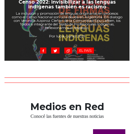
Censo 2022: invisibilizar a las lenguas
indígenas también es racismo
La inclusión y promoción de lenguas originarias en procesos
como el Censo Nacional son una deuda en Argentina. En dialogo
con Veronica Azpiroz Cleñan de la Comunidad Epu Lafken, los
Toldos e integrante del Tejido de Profesionales Indígenas,
reflexionamos al respecto.
Por lucia • junio 2021
EL PAÍS
Medios en Red
Conocé las fuentes de nuestras noticias