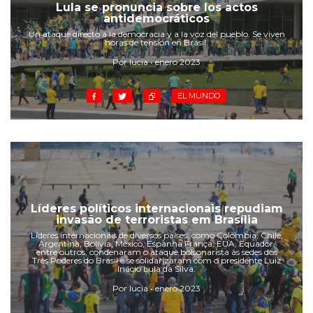
Cruz del Eje
Lula se pronuncia sobre los actos
antidemocráticos
Corredor de Ansenuza
Un ataque directo a la democracia y a la voz del pueblo. Se viven
La Carlota y zona
horas de tensión en Brasil.
Laboulaye y sur
Por lucia • enero 2023
Bell Ville
EL MUNDO
Río Tercero
Despeñaderos
Líderes políticos internacionais repudiam
invasão de terroristas em Brasília
Líderes internacionais de diversos países, como Colômbia, Chile,
Argentina, Bolívia, México, Espanha França, EUA, Equador,
entre outros, condenaram o ataque bolsonarista às sedes dos
Três Poderes do Brasil e se solidarizaram com o presidente Luiz
Inácio Lula da Silva.
Por lucia • enero 2023