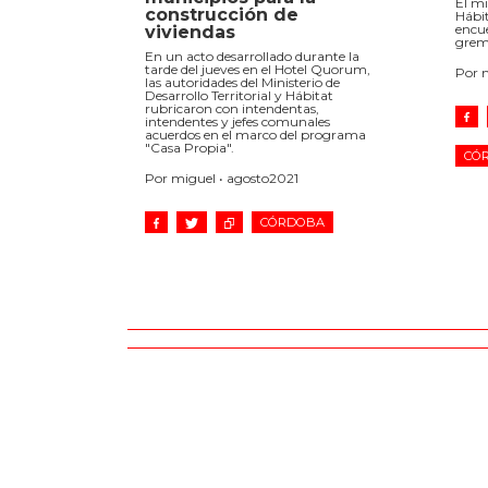
El mi
construcción de
Hábi
encu
viviendas
gremi
En un acto desarrollado durante la
tarde del jueves en el Hotel Quorum,
Por 
las autoridades del Ministerio de
Desarrollo Territorial y Hábitat
rubricaron con intendentas,
intendentes y jefes comunales
acuerdos en el marco del programa
"Casa Propia".
CÓR
Por miguel • agosto2021
CÓRDOBA