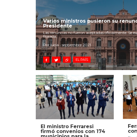
Varios ministros pusieron su renunc
Presidente
Las renuncias no fueron aceptadas oficialmente. Se 
Rosada.
Por lucia • septiembre 2021
EL PAÍS
Fer
El ministro Ferraresi
con
firmó convenios con 174
municipios para la