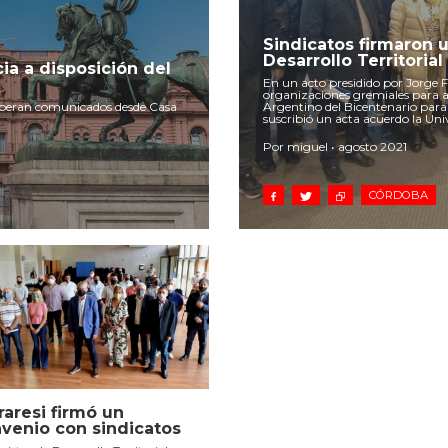
Sindicatos firmaron 
Desarrollo Territorial
ia a disposición del
En un acto presidido por Jorge 
organizaciones gremiales para 
esperan comunicados desde Casa
Argentino del Bicentenario para
suscribió un acta acuerdo la Un
Por miguel • agosto 2021
CÓRDOBA
raresi firmó un
venio con sindicatos