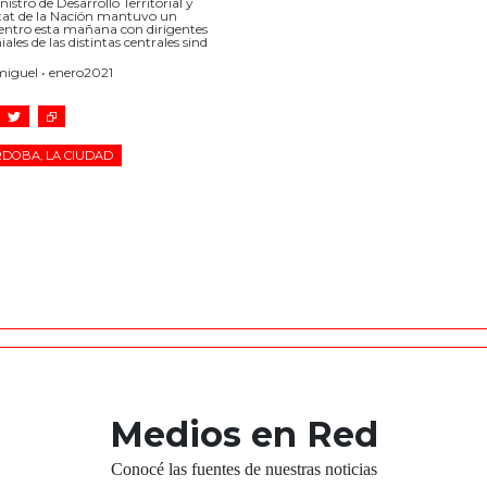
nistro de Desarrollo Territorial y
tat de la Nación mantuvo un
entro esta mañana con dirigentes
ales de las distintas centrales sind
miguel • enero2021
DOBA, LA CIUDAD
Medios en Red
Conocé las fuentes de nuestras noticias