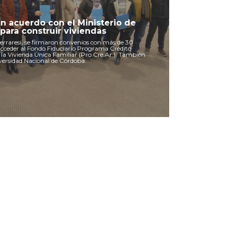
un acuerdo con el Ministerio de
 para construir viviendas
Ferraresi, se firmaron convenios con más de 30
acceder al Fondo Fiduciario Programa Crédito
 la Vivienda Única Familiar (Pro.Cre.Ar.). También
iversidad Nacional de Córdoba.