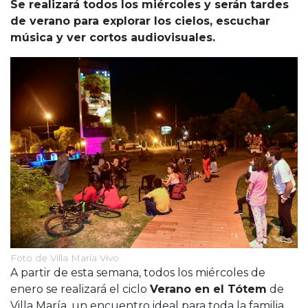
Cruz del Eje
Se realizará todos los miércoles y serán tardes
de verano para explorar los cielos, escuchar
Corredor de Ansenuza
música y ver cortos audiovisuales.
La Carlota y zona
Laboulaye y sur
Bell Ville
Río Tercero
Despeñaderos
Foto de Villa María Vivo
A partir de esta semana, todos los miércoles de
enero se realizará el ciclo
Verano en el Tótem
de
Villa María, un encuentro ideal para toda la familia.