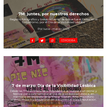
Cruz del Eje
Corredor de Ansenuza
7M: juntes, por nuestros derechos
La Carlota y zona
Registro fotográfico y breve recuento de lo que fue el PicNic en el
Laboulaye y sur
Tortódromo, por el Día de la Visibilidad Lésbica.
Bell Ville
Por lucia • marzo 2023
Río Tercero
Despeñaderos
CÓRDOBA
7 de marzo: Día de la Visibilidad Lésbica
Desde las 17hs en Plaza de la Intendencia se realizará un picnic y
festival para conmemorar el Día de la Visibilidad Lésbica, en
memoria del lesbicidio de la “Pepa” Gaitán. Arte, micrófono
abierto, música y proyección del documental Mala Reputación.
Por lucia • marzo 2023