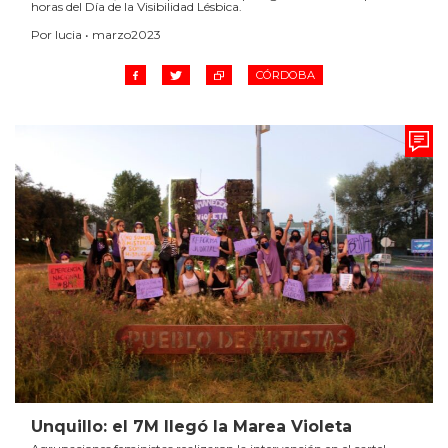
horas del Día de la Visibilidad Lésbica.
Por lucia • marzo2023
CÓRDOBA
O
Unquillo: el 7M llegó la Marea Violeta