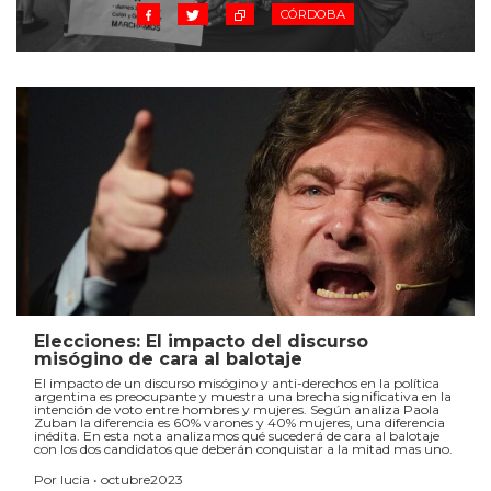
CÓRDOBA
Elecciones: El impacto del discurso
misógino de cara al balotaje
El impacto de un discurso misógino y anti-derechos en la política
argentina es preocupante y muestra una brecha significativa en la
intención de voto entre hombres y mujeres. Según analiza Paola
Zuban la diferencia es 60% varones y 40% mujeres, una diferencia
inédita. En esta nota analizamos qué sucederá de cara al balotaje
con los dos candidatos que deberán conquistar a la mitad mas uno.
Por lucia • octubre2023