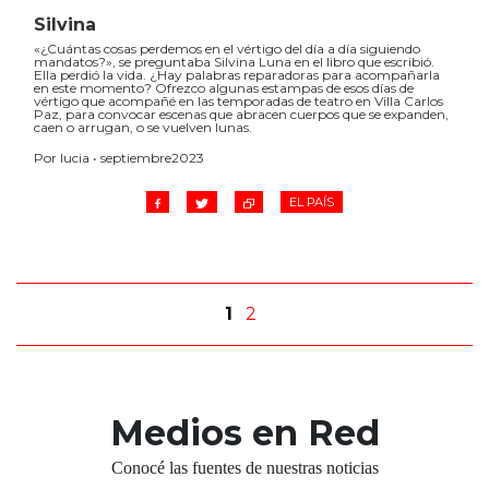
Silvina
«¿Cuántas cosas perdemos en el vértigo del día a día siguiendo
mandatos?», se preguntaba Silvina Luna en el libro que escribió.
Ella perdió la vida. ¿Hay palabras reparadoras para acompañarla
en este momento? Ofrezco algunas estampas de esos días de
vértigo que acompañé en las temporadas de teatro en Villa Carlos
Paz, para convocar escenas que abracen cuerpos que se expanden,
caen o arrugan, o se vuelven lunas.
Por lucia • septiembre2023
EL PAÍS
1
2
Medios en Red
Conocé las fuentes de nuestras noticias