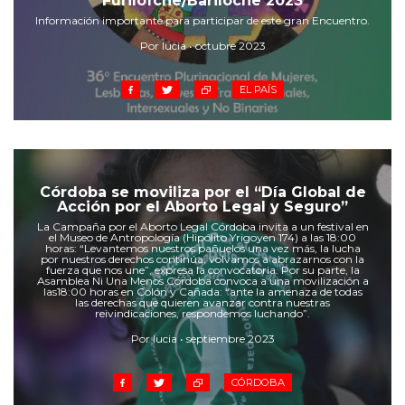
Furilofche/Bariloche 2023
Información importante para participar de este gran Encuentro.
Por lucia • octubre 2023
EL PAÍS
Córdoba se moviliza por el “Día Global de
Acción por el Aborto Legal y Seguro”
La Campaña por el Aborto Legal Córdoba invita a un festival en
el Museo de Antropología (Hipólito Yrigoyen 174) a las 18:00
horas: “Levantemos nuestros pañuelos una vez más, la lucha
por nuestros derechos continúa, volvamos a abrazarnos con la
fuerza que nos une”, expresa la convocatoria. Por su parte, la
Asamblea Ni Una Menos Córdoba convoca a una movilización a
las18:00 horas en Colón y Cañada: “ante la amenaza de todas
las derechas que quieren avanzar contra nuestras
reivindicaciones, respondemos luchando”.
Por lucia • septiembre 2023
CÓRDOBA