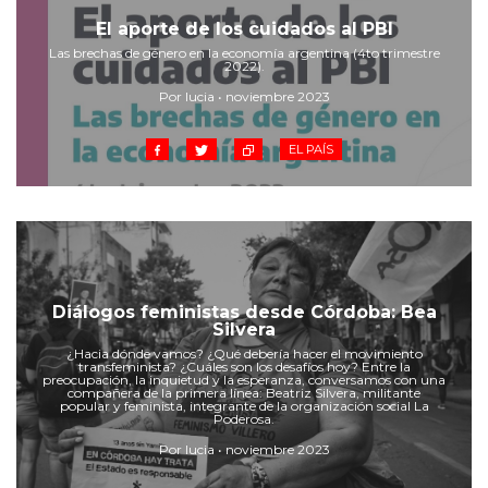
Cruz del Eje
El aporte de los cuidados al PBI
Corredor de Ansenuza
Las brechas de género en la economía argentina (4to trimestre
La Carlota y zona
2022).
Laboulaye y sur
Por lucia • noviembre 2023
Bell Ville
EL PAÍS
Río Tercero
Despeñaderos
Diálogos feministas desde Córdoba: Bea
Silvera
¿Hacia dónde vamos? ¿Qué debería hacer el movimiento
transfeminista? ¿Cuáles son los desafíos hoy? Entre la
preocupación, la inquietud y la esperanza, conversamos con una
compañera de la primera línea: Beatriz Silvera, militante
popular y feminista, integrante de la organización social La
Poderosa.
Por lucia • noviembre 2023