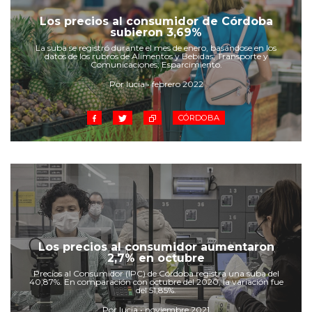
Cruz del Eje
Los precios al consumidor de Córdoba
Corredor de Ansenuza
subieron 3,69%
La Carlota y zona
La suba se registró durante el mes de enero, basándose en los
datos de los rubros de Alimentos y Bebidas; Transporte y
Laboulaye y sur
Comunicaciones; Esparcimiento.
Bell Ville
Por lucia • febrero 2022
Río Tercero
Despeñaderos
CÓRDOBA
Los precios al consumidor aumentaron
2,7% en octubre
Precios al Consumidor (IPC) de Córdoba registra una suba del
40,87%. En comparación con octubre del 2020, la variación fue
del 51,85%.
Por lucia • noviembre 2021