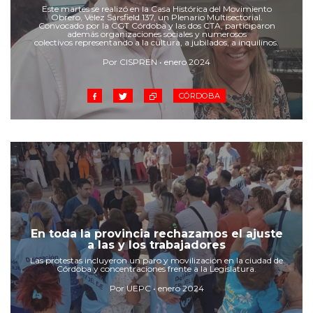
Cruz del Eje
Este martes se realizó en la Casa Histórica del Movimiento
Obrero, Vélez Sársfield 137, un Plenario Multisectorial.
Corredor de Ansenuza
Convocado por la CGT Córdoba y las dos CTA, participaron
además organizaciones sociales y numerosos
La Carlota y zona
colectivos representando a la cultura, a jubilados, a inquilinos.
Laboulaye y sur
Por CISPREN • enero 2024
Bell Ville
CÓRDOBA
Río Tercero
Despeñaderos
En toda la provincia rechazamos el ajuste
a las y los trabajadores
Las protestas incluyeron un paro y movilización en la ciudad de
Córdoba y concentraciones frente a la Legislatura.
Por UEPC • enero 2024