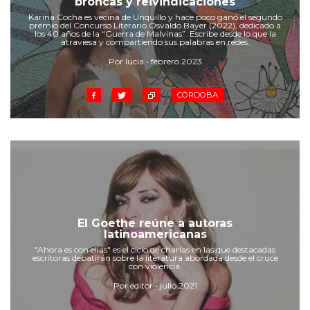
broncas y reivindicaciones
Cruz del Eje
Karina Cocha es vecina de Unquillo y hace poco ganó el segundo
Corredor de Ansenuza
premio del Concurso Literario Osvaldo Bayer (2022), dedicado a
los 40 años de la “Guerra de Malvinas”. Escribe desde lo que la
La Carlota y zona
atraviesa y compartiendo sus palabras en redes.
Laboulaye y sur
Por lucia • febrero 2023
Bell Ville
CÓRDOBA
Río Tercero
Despeñaderos
El Goethe reúne a autoras
latinoamericanas
"Ahora es con ellas" es el ciclo de charlas en las que destacadas
escritoras debatirán sobre la literatura abordada desde el cruce
con violencia.
Por editor • julio 2021