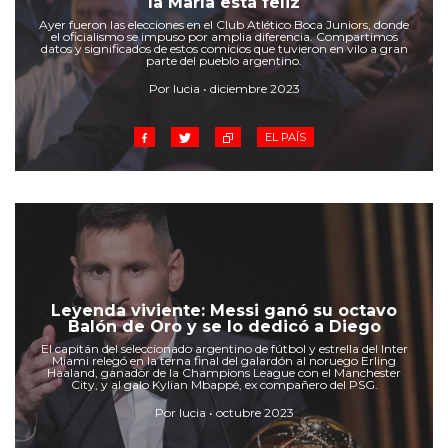
la María está feliz
Cruz del Eje
Ayer fueron las elecciones en el Club Atlético Boca Juniors, donde
Corredor de Ansenuza
el oficialismo se impuso por amplia diferencia. Compartimos
datos y significados de estos comicios que tuvieron en vilo a gran
La Carlota y zona
parte del pueblo argentino.
Laboulaye y sur
Por lucia • diciembre 2023
Bell Ville
EL PAÍS
Río Tercero
Despeñaderos
Leyenda viviente: Messi ganó su octavo
Balón de Oro y se lo dedicó a Diego
El capitán del seleccionado argentino de fútbol y estrella del Inter
Miami relegó en la terna final del galardón al noruego Erling
Haaland, ganador de la Champions League con el Manchester
City, y al galo Kylian Mbappé, ex compañero del PSG.
Por lucia • octubre 2023