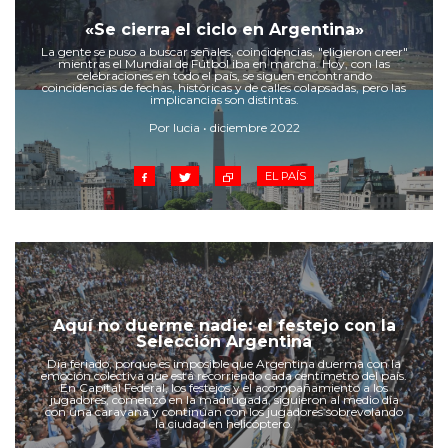
«Se cierra el ciclo en Argentina»
La gente se puso a buscar señales, coincidencias, "eligieron creer"
mientras el Mundial de Fútbol iba en marcha. Hoy, con las
celebraciones en todo el país, se siguen encontrando
coincidencias de fechas, históricas y de calles colapsadas, pero las
implicancias son distintas.
Por lucia • diciembre 2022
EL PAÍS
Aquí no duerme nadie: el festejo con la
Selección Argentina
Día feriado, porque es imposible que Argentina duerma con la
emoción colectiva que está recorriendo cada centímetro del país.
En Capital Federal, los festejos y el acompañamiento a los
jugadores, comenzó en la madrugada, siguieron al medio día
con una caravana y continúan con los jugadores sobrevolando
la ciudad en helicóptero.