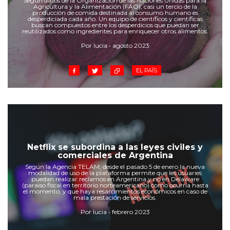
Según datos de la Organización de las Naciones Unidas para la
Cruz del Eje
Agricultura y la Alimentación (FAO), casi un tercio de la
producción de comida destinada al consumo humano es
Corredor de Ansenuza
desperdiciada cada año. Un equipo de científicos y científicas
buscan compuestos entre los desperdicios que puedan ser
La Carlota y zona
reutilizados como ingredientes para enriquecer otros alimentos.
Laboulaye y sur
Por lucia • agosto 2023
Bell Ville
EL PAÍS
Río Tercero
Despeñaderos
Netflix se subordina a las leyes civiles y
comerciales de Argentina
Según la Agencia TELAM, desde el pasado 5 de enero la nueva
modalidad de uso de la plataforma permite que les usuaries
puedan realizar reclamos en Argentina y no en Delaware
(paraiso fiscal en territorio norteamericano) como ocurría hasta
el momento, y que haya resarcimientos económicos en caso de
mala prestación de servicios.
Por lucia • febrero 2023