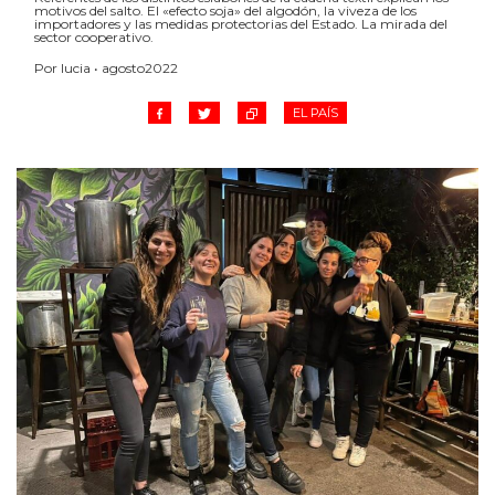
motivos del salto. El «efecto soja» del algodón, la viveza de los
importadores y las medidas protectorias del Estado. La mirada del
sector cooperativo.
Por lucia • agosto2022
EL PAÍS