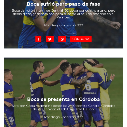
Cruz del Eje
Boca sufrió pero paso de fase
Corredor de Ansenuza
Boca derrotó a humilde Central Córdoba por cuatro a uno, pero
debió trabajar demasiado para superar al equipo rosarino en el
La Carlota y zona
Kempes.
Laboulaye y sur
Por diego • marzo 2022
Bell Ville
CÓRDOBA
Río Tercero
Despeñaderos
Boca se presenta en Córdoba
Será por Copa Argentina desde las 21.10 contra Central Córdoba
de Rosario con el arbitraje José Baliño.
Por diego • marzo 2022