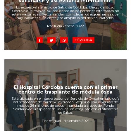
vacunarse y así evitar la internación”
Cruz del Eje
Lo expresó el ministro de Salud de Córdoba, Diego Cardozo.
Corredor de Ansenuza
Sostuvo que más del 50 por ciento de las personas internadas no
están vacunadas. Recomiendan completar los esquemas ya que
La Carlota y zona
hay vacunas suficientes y se amplió la red de vacunatorios.
Laboulaye y sur
Por lucia • enero 2022
Bell Ville
CÓRDOBA
Río Tercero
Despeñaderos
El Hospital Córdoba cuenta con el primer
centro de trasplante de médula ósea
Está ubicado en el nuevo sector del Servicio de Oncohematología
del nosocomio de barrio Pueyrredón. Requirió una inversión de
más de 26 millones de pesos, financiada a través del Fondo
Solidario de Trasplante del Incucai en conjunto con el Ministerio
de Salud.
Por miguel • diciembre 2021