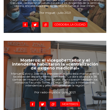
Carvajal, recibieron el jueves pasado a los dirigentes de la central
obrera, encabezados por su secretario General José Pihen.
Por miguel • julio 2021
CÓRDOBA, LA CIUDAD
Morteros: el vicegobernador y el
intendente habilitaron la «centralización
de oxígeno medicinal»
Manuel Calvo y José Bria presidieron el acto esta mañana en la
localidad del departamento San Justo. La obra alcanza a 38
camas del Hospital Dr. José Sauret. Participaron también los
ministros Facundo Torres y Diego Cardozo; e intendentes,
intendentas y jefes comunales de la región.
Por radio-mystica • julio 2021
MORTEROS