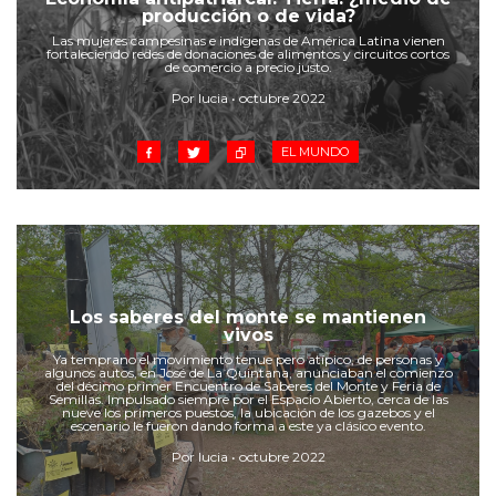
Cruz del Eje
producción o de vida?
Corredor de Ansenuza
Las mujeres campesinas e indígenas de América Latina vienen
fortaleciendo redes de donaciones de alimentos y circuitos cortos
La Carlota y zona
de comercio a precio justo.
Laboulaye y sur
Por lucia • octubre 2022
Bell Ville
EL MUNDO
Río Tercero
Despeñaderos
Los saberes del monte se mantienen
vivos
Ya temprano el movimiento tenue pero atípico, de personas y
algunos autos, en José de La Quintana, anunciaban el comienzo
del décimo primer Encuentro de Saberes del Monte y Feria de
Semillas. Impulsado siempre por el Espacio Abierto, cerca de las
nueve los primeros puestos, la ubicación de los gazebos y el
escenario le fueron dando forma a este ya clásico evento.
Por lucia • octubre 2022