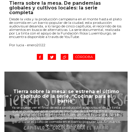
Tierra sobre la mesa. De pandemias
globales y cultivos locales: la serie
completa
Desde la vida y la producción campesina en el monte hasta el plato
de comida en un barrio popular de la ciudad, esta producción
audiovisual desanda, a lo largo de cinco capítulos, el recorrido de los
alimentos en busca de alternativas. La serie documental, realizada
por La tinta con el apoyo de la Fundación Rosa Luxemburgo, se
encuentra disponible a través de YouTube.
Por lucia • enero2022
CÓRDOBA
Tierra sobre la mesa: se estrena el último
capítulo de la serie, “Cocinar para el
barrio”
Ya se puede ver el final de esta producción audiovisual de La tinta
que se puede ver en el canal de YouTube de La tinta. En el último
episodio se acercaron al comedor comunitario Aqualuna, donde
un grupo de mujeres migrantes elabora alimentos para
garantizar el plato de comida en el barrio popular Los Artesanos
de la ciudad de Córdoba.