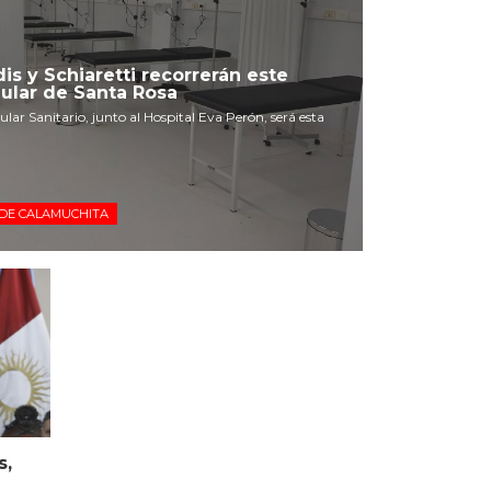
s y Schiaretti recorrerán este
dular de Santa Rosa
ar Sanitario, junto al Hospital Eva Perón, será esta
DE CALAMUCHITA
s,