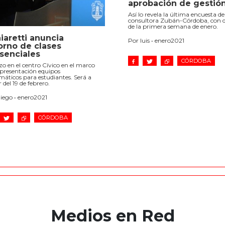
aprobación de gestió
Así lo revela la última encuesta de
consultora Zubán-Córdoba, con 
de la primera semana de enero.
iaretti anuncia
Por luis • enero2021
orno de clases
senciales
CÓRDOBA
zo en el centro Cívico en el marco
 presentación equipos
máticos para estudiantes. Será a
r del 19 de febrero.
iego • enero2021
CÓRDOBA
Medios en Red