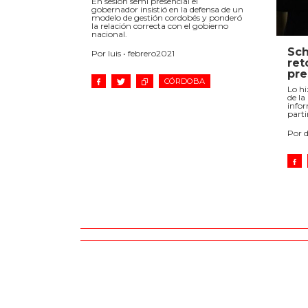
En sesión semi presencial el
gobernador insistió en la defensa de un
modelo de gestión cordobés y ponderó
la relación correcta con el gobierno
nacional.
Sch
Por luis • febrero2021
ret
pre
CÓRDOBA
Lo hi
de la
infor
parti
Por d