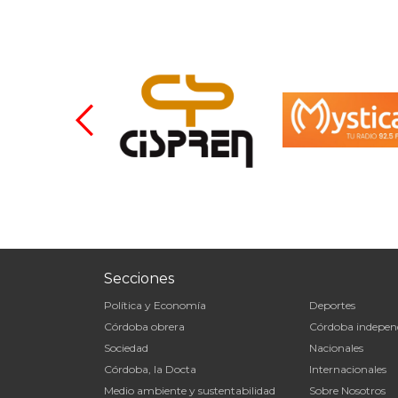
Secciones
Política y Economía
Deportes
Córdoba obrera
Córdoba indepen
Sociedad
Nacionales
Córdoba, la Docta
Internacionales
Medio ambiente y sustentabilidad
Sobre Nosotros