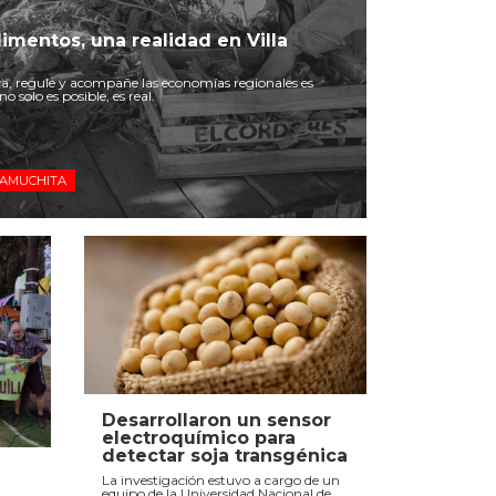
imentos, una realidad en Villa
a, regule y acompañe las economías regionales es
o solo es posible, es real.
LAMUCHITA
Desarrollaron un sensor
electroquímico para
detectar soja transgénica
La investigación estuvo a cargo de un
equipo de la Universidad Nacional de