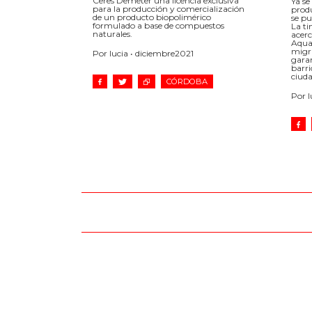
Ceres Demeter una licencia exclusiva
Ya se
para la producción y comercialización
produ
de un producto biopolimérico
se pu
formulado a base de compuestos
La ti
naturales.
acer
Aqua
migr
Por lucia • diciembre2021
garan
barri
ciud
CÓRDOBA
Por l