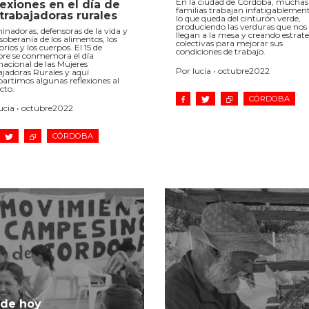
En la ciudad de Córdoba, muchas
lexiones en el día de
familias trabajan infatigablemen
 trabajadoras rurales
lo que queda del cinturón verde,
produciendo las verduras que nos
nadoras, defensoras de la vida y
llegan a la mesa y creando estrat
 soberanía de los alimentos, los
colectivas para mejorar sus
torios y los cuerpos. El 15 de
condiciones de trabajo.
bre se conmemora el día
nacional de las Mujeres
Por lucia • octubre2022
jadoras Rurales y aquí
rtimos algunas reflexiones al
cto.
CÓRDOBA
ucia • octubre2022
CÓRDOBA
 de hoy