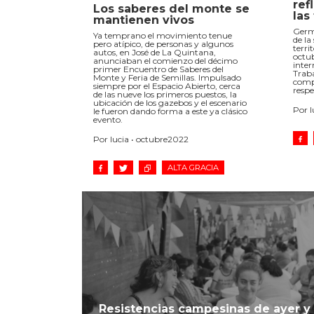
ref
Los saberes del monte se
las
mantienen vivos
Germi
Ya temprano el movimiento tenue
de la
pero atípico, de personas y algunos
terri
autos, en José de La Quintana,
octu
anunciaban el comienzo del décimo
inter
primer Encuentro de Saberes del
Traba
Monte y Feria de Semillas. Impulsado
compa
siempre por el Espacio Abierto, cerca
respe
de las nueve los primeros puestos, la
ubicación de los gazebos y el escenario
Por l
le fueron dando forma a este ya clásico
evento.
Por lucia • octubre2022
ALTA GRACIA
Resistencias campesinas de ayer y