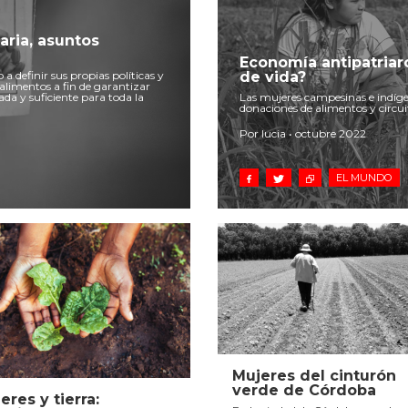
aria, asuntos
Economía antipatriar
a definir sus propias políticas y
de vida?
alimentos a fin de garantizar
da y suficiente para toda la
Las mujeres campesinas e indíge
donaciones de alimentos y circui
Por lucia • octubre 2022
EL MUNDO
Mujeres del cinturón
verde de Córdoba
eres y tierra: