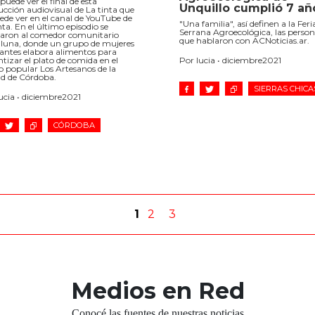
 puede ver el final de esta
Unquillo cumplió 7 añ
cción audiovisual de La tinta que
ede ver en el canal de YouTube de
"Una familia", así definen a la Feri
nta. En el último episodio se
Serrana Agroecológica, las perso
caron al comedor comunitario
que hablaron con ACNoticias.ar.
luna, donde un grupo de mujeres
antes elabora alimentos para
Por lucia • diciembre2021
tizar el plato de comida en el
o popular Los Artesanos de la
ad de Córdoba.
SIERRAS CHICA
ucia • diciembre2021
CÓRDOBA
1
2
3
Medios en Red
Conocé las fuentes de nuestras noticias