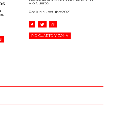
os
Río Cuarto.
a
Por lucia • octubre2021
nas
RÍO CUARTO Y ZONA
S