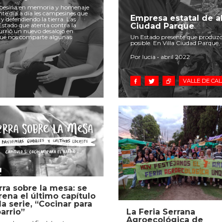
ampesina en memoria y homenaje
ante día a día les campesines que
Empresa estatal de al
y defendiendo la tierra. Las
stado que atenta contra la
Ciudad Parque
currió un nuevo desalojo en
que nos comparte algunas
Un Estado presente que produzc
posible. En Villa Ciudad Parque, n
Por lucia • abril 2022
VALLE DE CA
rra sobre la mesa: se
rena el último capítulo
la serie, “Cocinar para
La Feria Serrana
barrio”
Agroecológica de