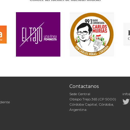
Contactanos
Sede Central
info
Obispo Trejo 365 (CP 5000)
diente
Córdoba Capital, Córdoba,
Argentina