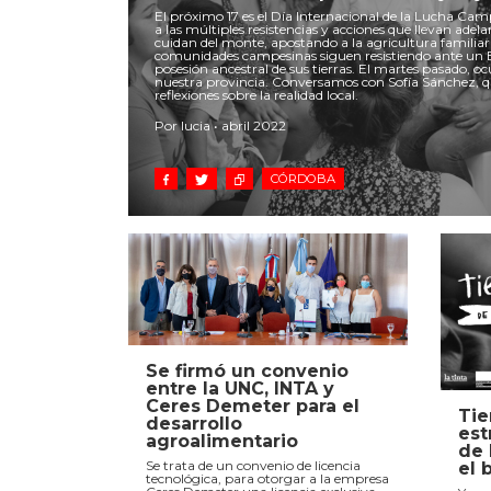
El próximo 17 es el Día Internacional de la Lucha C
a las múltiples resistencias y acciones que llevan adel
cuidan del monte, apostando a la agricultura familiar 
comunidades campesinas siguen resistiendo ante un E
posesión ancestral de sus tierras. El martes pasado, o
nuestra provincia. Conversamos con Sofía Sánchez, 
reflexiones sobre la realidad local.
Por lucia • abril 2022
CÓRDOBA
Se firmó un convenio
entre la UNC, INTA y
Ceres Demeter para el
Tie
desarrollo
est
agroalimentario
de 
Se trata de un convenio de licencia
el 
tecnológica, para otorgar a la empresa