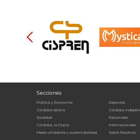
Secciones
Política y Economía
Deportes
Córdoba obrera
Córdoba indepen
Sociedad
Nacionales
Córdoba, la Docta
Internacionales
Medio ambiente y sustentabilidad
Sobre Nosotros