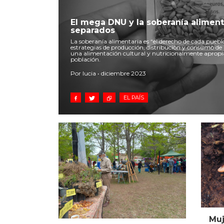
El mega DNU y la soberanía aliment
separados
La soberanía alimentaria es “el derecho de cada pueblo 
estrategias de producción, distribución y consumo de 
una alimentación cultural y nutricionalmente apropia
población.
Por lucia • diciembre 2023
EL PAÍS
Muj