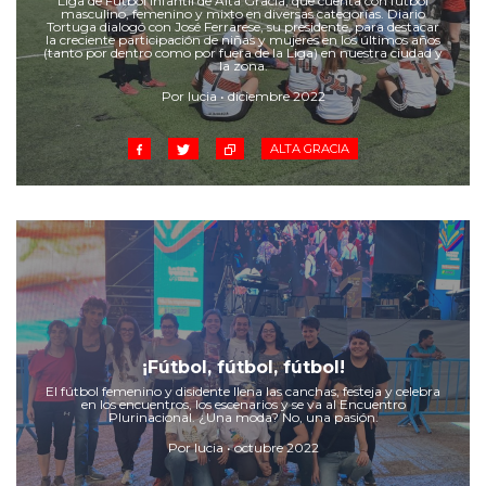
Liga de Fútbol Infantil de Alta Gracia, que cuenta con fútbol
Cruz del Eje
masculino, femenino y mixto en diversas categorías. Diario
Tortuga dialogó con José Ferrarese, su presidente, para destacar
Corredor de Ansenuza
la creciente participación de niñas y mujeres en los últimos años
(tanto por dentro como por fuera de la Liga) en nuestra ciudad y
La Carlota y zona
la zona.
Laboulaye y sur
Por lucia • diciembre 2022
Bell Ville
ALTA GRACIA
Río Tercero
Despeñaderos
¡Fútbol, fútbol, fútbol!
El fútbol femenino y disidente llena las canchas, festeja y celebra
en los encuentros, los escenarios y se va al Encuentro
Plurinacional. ¿Una moda? No, una pasión.
Por lucia • octubre 2022